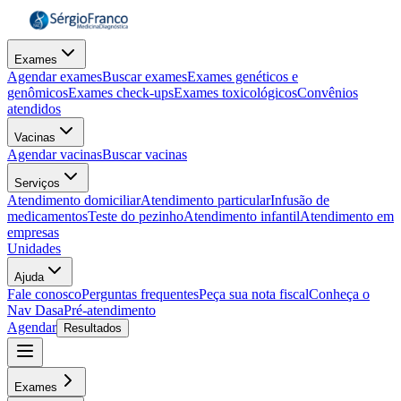
Exames
Agendar exames
Buscar exames
Exames genéticos e
genômicos
Exames check-ups
Exames toxicológicos
Convênios
atendidos
Vacinas
Agendar vacinas
Buscar vacinas
Serviços
Atendimento domiciliar
Atendimento particular
Infusão de
medicamentos
Teste do pezinho
Atendimento infantil
Atendimento em
empresas
Unidades
Ajuda
Fale conosco
Perguntas frequentes
Peça sua nota fiscal
Conheça o
Nav Dasa
Pré-atendimento
Agendar
Resultados
Exames