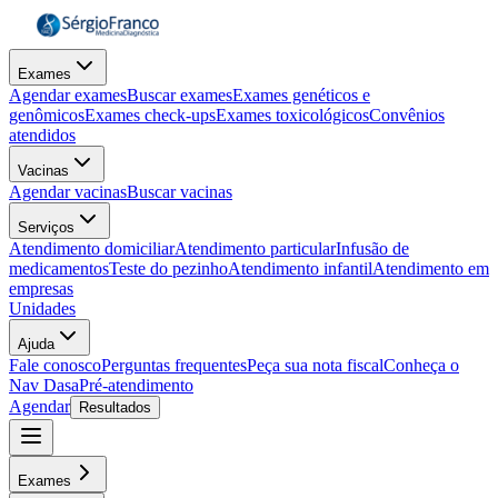
Exames
Agendar exames
Buscar exames
Exames genéticos e
genômicos
Exames check-ups
Exames toxicológicos
Convênios
atendidos
Vacinas
Agendar vacinas
Buscar vacinas
Serviços
Atendimento domiciliar
Atendimento particular
Infusão de
medicamentos
Teste do pezinho
Atendimento infantil
Atendimento em
empresas
Unidades
Ajuda
Fale conosco
Perguntas frequentes
Peça sua nota fiscal
Conheça o
Nav Dasa
Pré-atendimento
Agendar
Resultados
Exames