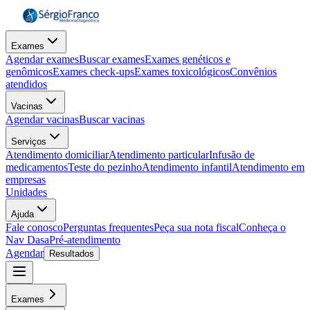
Exames
Agendar exames
Buscar exames
Exames genéticos e
genômicos
Exames check-ups
Exames toxicológicos
Convênios
atendidos
Vacinas
Agendar vacinas
Buscar vacinas
Serviços
Atendimento domiciliar
Atendimento particular
Infusão de
medicamentos
Teste do pezinho
Atendimento infantil
Atendimento em
empresas
Unidades
Ajuda
Fale conosco
Perguntas frequentes
Peça sua nota fiscal
Conheça o
Nav Dasa
Pré-atendimento
Agendar
Resultados
Exames