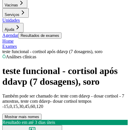
Vacinas
Serviços
Unidades
Ajuda
Agendar
Resultados de exames
Home
Exames
teste funcional - cortisol após ddavp (7 dosagens), soro
Análises clínicas
teste funcional - cortisol após
ddavp (7 dosagens), soro
Também pode ser chamado de:
teste com ddavp - dosar cortisol - 7
amostras, teste com ddavp- dosar cortisol tempos
-15,0,15,30,45,60,120
Mostrar mais nomes
Resultado em até
3 dias úteis