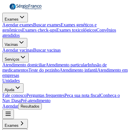
Exames
Agendar exames
Buscar exames
Exames genéticos e
genômicos
Exames check-ups
Exames toxicológicos
Convênios
atendidos
Vacinas
Agendar vacinas
Buscar vacinas
Serviços
Atendimento domiciliar
Atendimento particular
Infusão de
medicamentos
Teste do pezinho
Atendimento infantil
Atendimento em
empresas
Unidades
Ajuda
Fale conosco
Perguntas frequentes
Peça sua nota fiscal
Conheça o
Nav Dasa
Pré-atendimento
Agendar
Resultados
Exames