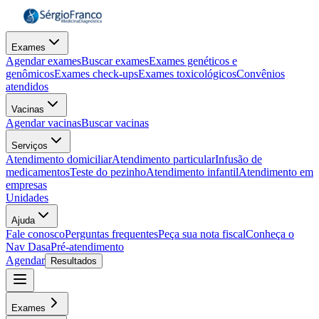
Exames
Agendar exames
Buscar exames
Exames genéticos e
genômicos
Exames check-ups
Exames toxicológicos
Convênios
atendidos
Vacinas
Agendar vacinas
Buscar vacinas
Serviços
Atendimento domiciliar
Atendimento particular
Infusão de
medicamentos
Teste do pezinho
Atendimento infantil
Atendimento em
empresas
Unidades
Ajuda
Fale conosco
Perguntas frequentes
Peça sua nota fiscal
Conheça o
Nav Dasa
Pré-atendimento
Agendar
Resultados
Exames