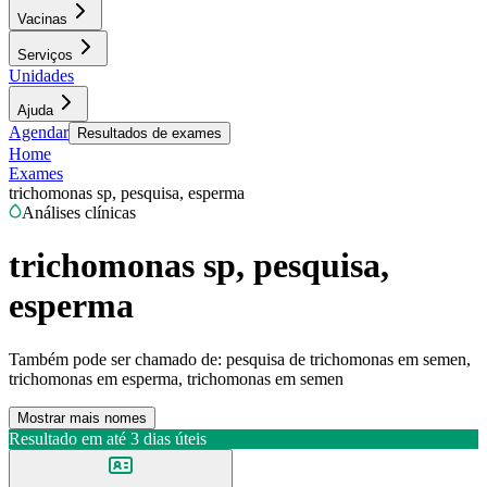
Vacinas
Serviços
Unidades
Ajuda
Agendar
Resultados de exames
Home
Exames
trichomonas sp, pesquisa, esperma
Análises clínicas
trichomonas sp, pesquisa,
esperma
Também pode ser chamado de:
pesquisa de trichomonas em semen,
trichomonas em esperma, trichomonas em semen
Mostrar mais nomes
Resultado em até
3 dias úteis