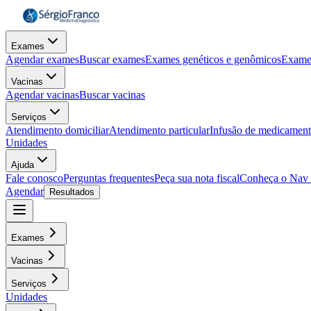
Exames
Agendar exames
Buscar exames
Exames genéticos e genômicos
Exame
Vacinas
Agendar vacinas
Buscar vacinas
Serviços
Atendimento domiciliar
Atendimento particular
Infusão de medicamen
Unidades
Ajuda
Fale conosco
Perguntas frequentes
Peça sua nota fiscal
Conheça o Nav
Agendar
Resultados
Exames
Vacinas
Serviços
Unidades