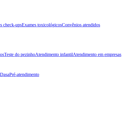
s check-ups
Exames toxicológicos
Convênios atendidos
tos
Teste do pezinho
Atendimento infantil
Atendimento em empresas
 Dasa
Pré-atendimento