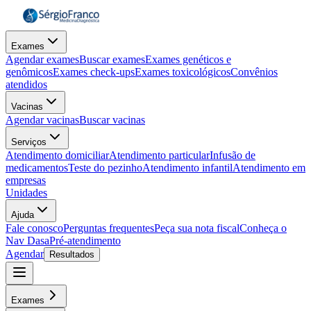
Exames
Agendar exames
Buscar exames
Exames genéticos e
genômicos
Exames check-ups
Exames toxicológicos
Convênios
atendidos
Vacinas
Agendar vacinas
Buscar vacinas
Serviços
Atendimento domiciliar
Atendimento particular
Infusão de
medicamentos
Teste do pezinho
Atendimento infantil
Atendimento em
empresas
Unidades
Ajuda
Fale conosco
Perguntas frequentes
Peça sua nota fiscal
Conheça o
Nav Dasa
Pré-atendimento
Agendar
Resultados
Exames