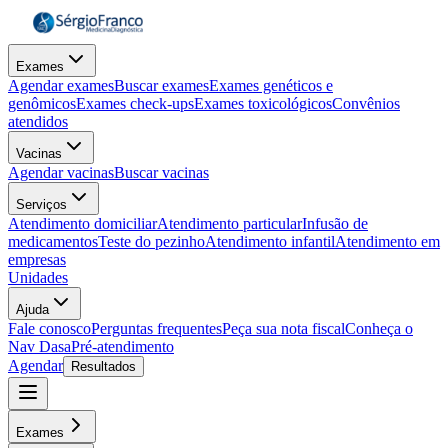
Exames
Agendar exames
Buscar exames
Exames genéticos e
genômicos
Exames check-ups
Exames toxicológicos
Convênios
atendidos
Vacinas
Agendar vacinas
Buscar vacinas
Serviços
Atendimento domiciliar
Atendimento particular
Infusão de
medicamentos
Teste do pezinho
Atendimento infantil
Atendimento em
empresas
Unidades
Ajuda
Fale conosco
Perguntas frequentes
Peça sua nota fiscal
Conheça o
Nav Dasa
Pré-atendimento
Agendar
Resultados
Exames