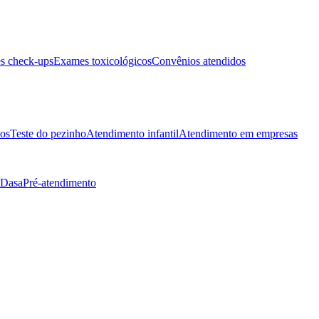
s check-ups
Exames toxicológicos
Convênios atendidos
tos
Teste do pezinho
Atendimento infantil
Atendimento em empresas
 Dasa
Pré-atendimento