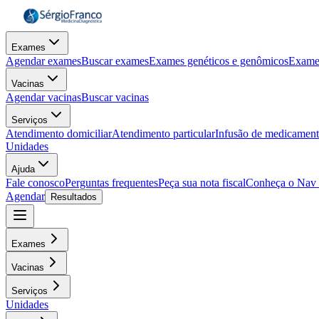
Exames
Agendar exames
Buscar exames
Exames genéticos e genômicos
Exame
Vacinas
Agendar vacinas
Buscar vacinas
Serviços
Atendimento domiciliar
Atendimento particular
Infusão de medicamen
Unidades
Ajuda
Fale conosco
Perguntas frequentes
Peça sua nota fiscal
Conheça o Nav
Agendar
Resultados
Exames
Vacinas
Serviços
Unidades