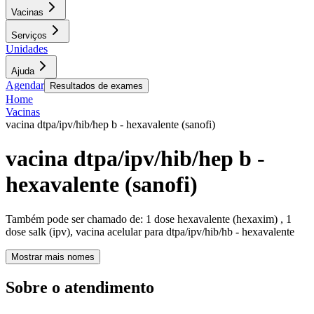
Vacinas
Serviços
Unidades
Ajuda
Agendar
Resultados de exames
Home
Vacinas
vacina dtpa/ipv/hib/hep b - hexavalente (sanofi)
vacina dtpa/ipv/hib/hep b -
hexavalente (sanofi)
Também pode ser chamado de:
1 dose hexavalente (hexaxim) , 1
dose salk (ipv), vacina acelular para dtpa/ipv/hib/hb - hexavalente
Mostrar mais nomes
Sobre o atendimento