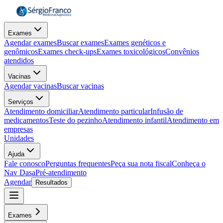
Exames
Agendar exames
Buscar exames
Exames genéticos e
genômicos
Exames check-ups
Exames toxicológicos
Convênios
atendidos
Vacinas
Agendar vacinas
Buscar vacinas
Serviços
Atendimento domiciliar
Atendimento particular
Infusão de
medicamentos
Teste do pezinho
Atendimento infantil
Atendimento em
empresas
Unidades
Ajuda
Fale conosco
Perguntas frequentes
Peça sua nota fiscal
Conheça o
Nav Dasa
Pré-atendimento
Agendar
Resultados
Exames