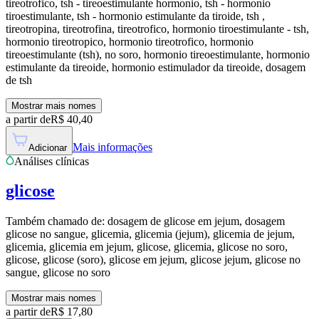
tireotrofico, tsh - tireoestimulante hormonio, tsh - hormonio
tiroestimulante, tsh - hormonio estimulante da tiroide, tsh ,
tireotropina, tireotrofina, tireotrofico, hormonio tiroestimulante - tsh,
hormonio tireotropico, hormonio tireotrofico, hormonio
tireoestimulante (tsh), no soro, hormonio tireoestimulante, hormonio
estimulante da tireoide, hormonio estimulador da tireoide, dosagem
de tsh
Mostrar mais nomes
a partir de
R$
40,40
Mais informações
Adicionar
Análises clínicas
glicose
Também chamado de:
dosagem de glicose em jejum, dosagem
glicose no sangue, glicemia, glicemia (jejum), glicemia de jejum,
glicemia, glicemia em jejum, glicose, glicemia, glicose no soro,
glicose, glicose (soro), glicose em jejum, glicose jejum, glicose no
sangue, glicose no soro
Mostrar mais nomes
a partir de
R$
17,80