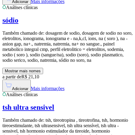
Mais informações
Adicionar
Análises clínicas
sódio
Também chamado de:
dosagem de sodio, dosagem de sodio no soro,
eletrolitos, ionograma, ionograma e - na,k,cl, ions, na ( soro ), na -
anion gap, na+., natremia, natremia, na+ no sangue., painel
metabolico integral cmp, perfil eletrolitico = eletrolitos, sodemia,
sodio ( soro ), sodio (sangue/na), sodio (soro), sodio plasmatico,
sodio serico, sodio, natremia, sódio no soro, na
Mostrar mais nomes
a partir de
R$
21,10
Mais informações
Adicionar
Análises clínicas
tsh ultra sensivel
Também chamado de:
tsh, tireotropina , tireotrofina, tsh, hormonio
tireoestimulante, tsh ultrasensivel, tsh ultra sensível, tsh ultra -
sensivel, tsh hormonio estimulador da tireoide, hormonio