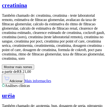
creatinina
Também chamado de:
creatinina, creatinina - teste laboratorial
remoto, estimativa de filtracao glomerular, avaliacao da taxa de
filtracao glomerular, calculo da estimativa do ritmo de filtracao
glomerular, calculo de estimativa de filtracao renal, clearence de
creatinina estimado, clearence estimado de creatinina, cockroft gault,
creatinina (soro), creatinina (teste laboratorial remoto), creatinina no
sangue, creatinina por poct, creatinina por point of care, creatinina
serica, creatininemia, creatininemia, creatinina, dosagem creatinina -
point of care, dosagem de creatinina, formula de cokroft, poct para
creatinina, ritmo de filtracao glomerular, taxa de filtracao glomerular,
creatinina, soro
Mostrar mais nomes
a partir de
R$
21,00
Mais informações
Adicionar
Análises clínicas
uréia
Também chamado de:
azotemia, bun, dosagem de ureia, nitrogenio