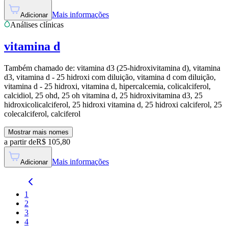
Mais informações
Adicionar
Análises clínicas
vitamina d
Também chamado de:
vitamina d3 (25-hidroxivitamina d), vitamina
d3, vitamina d - 25 hidroxi com diluição, vitamina d com diluição,
vitamina d - 25 hidroxi, vitamina d, hipercalcemia, colicalciferol,
calcidiol, 25 ohd, 25 oh vitamina d, 25 hidroxivitamina d3, 25
hidroxicolicalciferol, 25 hidroxi vitamina d, 25 hidroxi calciferol, 25
colecalciferol, calciferol
Mostrar mais nomes
a partir de
R$
105,80
Mais informações
Adicionar
1
2
3
4