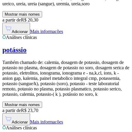
ureico, ureia, ureia (sangue), uremia, ureia,soro
Mostrar mais nomes
a partir de
R$
20,30
Mais informações
Adicionar
Análises clínicas
potássio
Também chamado de:
calemia, dosagem de potassio, dosagem de
potassio no plasma, dosagem de potassio no soro, dosagem serica de
potassio, eletrolitos, ionograma, ionograma e - na,k,cl, ions, k -
anion gap, kalemia, painel metabolico integral cmp, potassemia,
potassio (sangue/k), potassio (soro), potassio - teste laboratorial
remoto, potassio no plasma, potassio plasmatico, potassio serico,
potassio, calemia, potassio-( k ), potássio no soro, k
Mostrar mais nomes
a partir de
R$
23,70
Mais informações
Adicionar
Análises clínicas