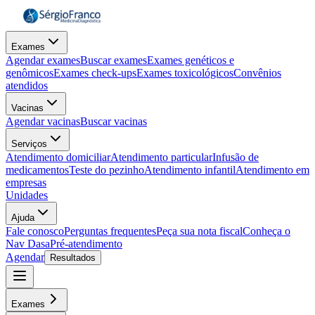
Exames
Agendar exames
Buscar exames
Exames genéticos e
genômicos
Exames check-ups
Exames toxicológicos
Convênios
atendidos
Vacinas
Agendar vacinas
Buscar vacinas
Serviços
Atendimento domiciliar
Atendimento particular
Infusão de
medicamentos
Teste do pezinho
Atendimento infantil
Atendimento em
empresas
Unidades
Ajuda
Fale conosco
Perguntas frequentes
Peça sua nota fiscal
Conheça o
Nav Dasa
Pré-atendimento
Agendar
Resultados
Exames