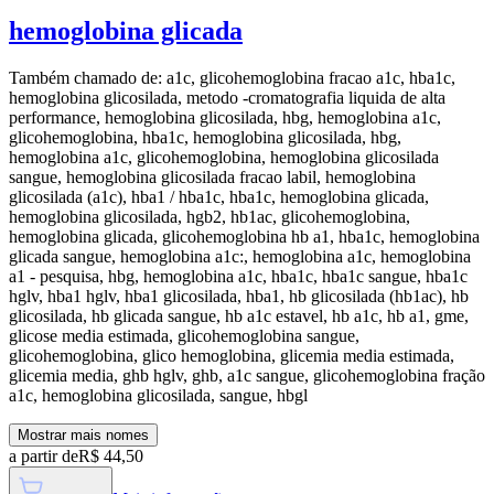
hemoglobina glicada
Também chamado de:
a1c, glicohemoglobina fracao a1c, hba1c,
hemoglobina glicosilada, metodo -cromatografia liquida de alta
performance, hemoglobina glicosilada, hbg, hemoglobina a1c,
glicohemoglobina, hba1c, hemoglobina glicosilada, hbg,
hemoglobina a1c, glicohemoglobina, hemoglobina glicosilada
sangue, hemoglobina glicosilada fracao labil, hemoglobina
glicosilada (a1c), hba1 / hba1c, hba1c, hemoglobina glicada,
hemoglobina glicosilada, hgb2, hb1ac, glicohemoglobina,
hemoglobina glicada, glicohemoglobina hb a1, hba1c, hemoglobina
glicada sangue, hemoglobina a1c:, hemoglobina a1c, hemoglobina
a1 - pesquisa, hbg, hemoglobina a1c, hba1c, hba1c sangue, hba1c
hglv, hba1 hglv, hba1 glicosilada, hba1, hb glicosilada (hb1ac), hb
glicosilada, hb glicada sangue, hb a1c estavel, hb a1c, hb a1, gme,
glicose media estimada, glicohemoglobina sangue,
glicohemoglobina, glico hemoglobina, glicemia media estimada,
glicemia media, ghb hglv, ghb, a1c sangue, glicohemoglobina fração
a1c, hemoglobina glicosilada, sangue, hbgl
Mostrar mais nomes
a partir de
R$
44,50