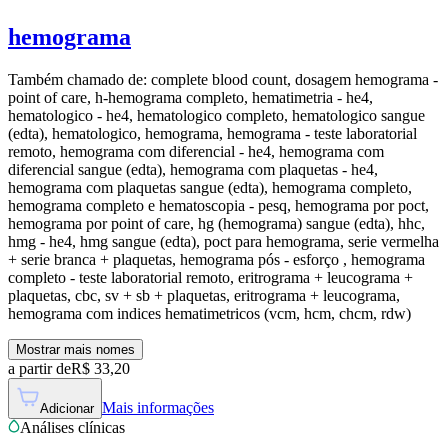
hemograma
Também chamado de:
complete blood count, dosagem hemograma -
point of care, h-hemograma completo, hematimetria - he4,
hematologico - he4, hematologico completo, hematologico sangue
(edta), hematologico, hemograma, hemograma - teste laboratorial
remoto, hemograma com diferencial - he4, hemograma com
diferencial sangue (edta), hemograma com plaquetas - he4,
hemograma com plaquetas sangue (edta), hemograma completo,
hemograma completo e hematoscopia - pesq, hemograma por poct,
hemograma por point of care, hg (hemograma) sangue (edta), hhc,
hmg - he4, hmg sangue (edta), poct para hemograma, serie vermelha
+ serie branca + plaquetas, hemograma pós - esforço , hemograma
completo - teste laboratorial remoto, eritrograma + leucograma +
plaquetas, cbc, sv + sb + plaquetas, eritrograma + leucograma,
hemograma com indices hematimetricos (vcm, hcm, chcm, rdw)
Mostrar mais nomes
a partir de
R$
33,20
Mais informações
Adicionar
Análises clínicas